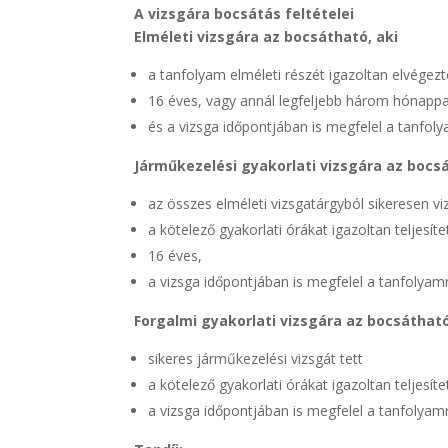
A vizsgára bocsátás feltételei
Elméleti vizsgára az bocsátható, aki
a tanfolyam elméleti részét igazoltan elvégezt
16 éves, vagy annál legfeljebb három hónappal
és a vizsga időpontjában is megfelel a tanfolyam
Járműkezelési gyakorlati vizsgára az bocsá
az összes elméleti vizsgatárgyból sikeresen vi
a kötelező gyakorlati órákat igazoltan teljesíte
16 éves,
a vizsga időpontjában is megfelel a tanfolyamra 
Forgalmi gyakorlati vizsgára az bocsátható
sikeres járműkezelési vizsgát tett
a kötelező gyakorlati órákat igazoltan teljesíte
a vizsga időpontjában is megfelel a tanfolyamra 