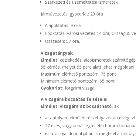
Szerkezeti és üzemeltetési ismeretek
Járművezetési gyakorlat: 29 óra
Alapoktatás: 9 óra
Főoktatás: Városi vezetés 14 óra; Országúti ve
Összesen: 57 óra.
Vizsgatárgyak
Elmélet:
közlekedési alapismeretek számítógép
55 kérdés, melyet 55 perc alatt lehet megoldani
Maximum elérhető pontszám: 75 pont
Minimum elérhető pontszám: 65 pont
Gyakorlat:
forgalmi vizsga.
A vizsgára bocsátás feltételei
Elméleti vizsgára az bocsátható
, aki
a tanfolyam elméleti részét igazoltan elvégezt
17 éves, vagy annál legfeljebb három hónappal
és a vizsga időpontjában is megfelel a tanfolya