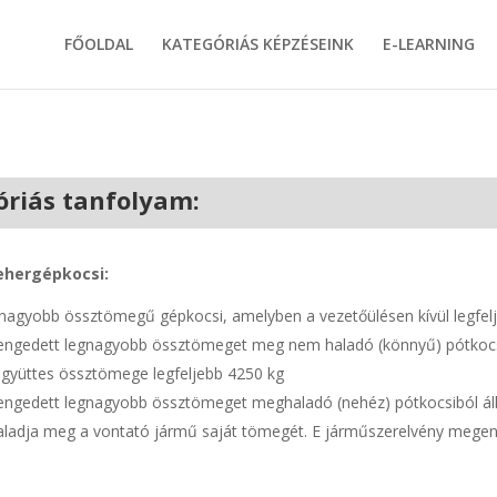
FŐOLDAL
KATEGÓRIÁS KÉPZÉSEINK
E-LEARNING
óriás tanfolyam:
ehergépkocsi:
gyobb össztömegű gépkocsi, amelyben a vezetőülésen kívül legfelje
egengedett legnagyobb össztömeget meg nem haladó (könnyű) pótkocsi
gyüttes össztömege legfeljebb 4250 kg
gengedett legnagyobb össztömeget meghaladó (nehéz) pótkocsiból áll
adja meg a vontató jármű saját tömegét. E járműszerelvény mege