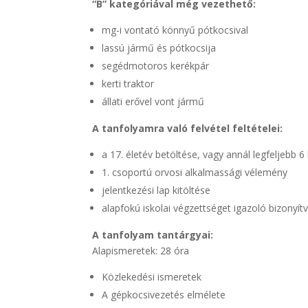
“B” kategóriával még vezethető:
mg-i vontató könnyű pótkocsival
lassú jármű és pótkocsija
segédmotoros kerékpár
kerti traktor
állati erővel vont jármű
A tanfolyamra való felvétel feltételei:
a 17. életév betöltése, vagy annál legfeljebb 6
1. csoportú orvosi alkalmassági vélemény
jelentkezési lap kitöltése
alapfokú iskolai végzettséget igazoló bizonyít
A tanfolyam tantárgyai:
Alapismeretek: 28 óra
Közlekedési ismeretek
A gépkocsivezetés elmélete