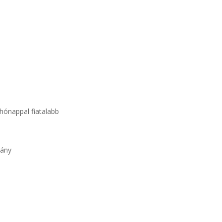
 hónappal fiatalabb
vány