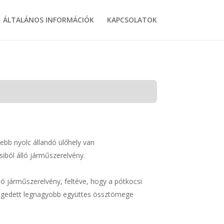
ÁLTALÁNOS INFORMÁCIÓK
KAPCSOLATOK
bb nyolc állandó ülőhely van
ból álló járműszerelvény.
ó járműszerelvény, feltéve, hogy a pótkocsi
ngedett legnagyobb együttes össztömege