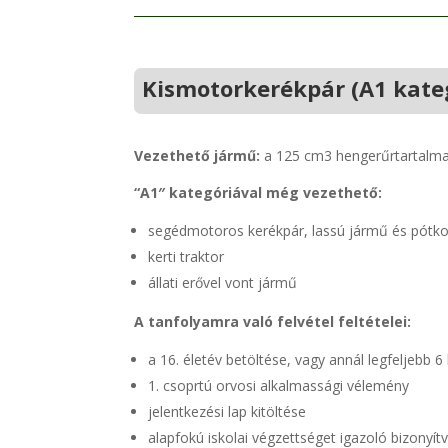
Kismotorkerékpár (A1 kate
Vezethető jármű:
a 125 cm3 hengerűrtartalmat
“A1″ kategóriával még vezethető:
segédmotoros kerékpár, lassú jármű és pótko
kerti traktor
állati erővel vont jármű
A tanfolyamra való felvétel feltételei:
a 16. életév betöltése, vagy annál legfeljebb 6
1. csoprtú orvosi alkalmassági vélemény
jelentkezési lap kitöltése
alapfokú iskolai végzettséget igazoló bizonyít