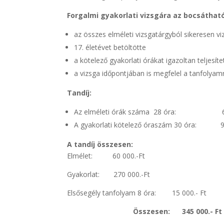
Forgalmi gyakorlati vizsgára az bocsáthat
az összes elméleti vizsgatárgyból sikeresen vi
17. életévet betöltötte
a kötelező gyakorlati órákat igazoltan teljesíte
a vizsga időpontjában is megfelel a tanfolyamra
Tandíj:
Az elméleti órák száma 28 óra: 60 
A gyakorlati kötelező óraszám 30 óra: 9 
A tandíj összesen:
Elmélet: 60 000.-Ft
Gyakorlat: 270 000.-Ft
Elsősegély tanfolyam 8 óra: 15 000.- Ft
Összesen: 345 000.- Ft