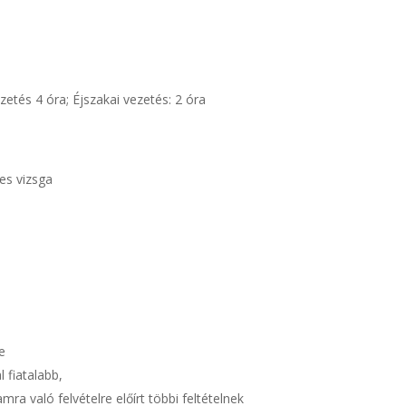
zetés 4 óra; Éjszakai vezetés: 2 óra
es vizsga
e
 fiatalabb,
mra való felvételre előírt többi feltételnek