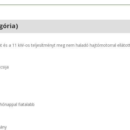
gória)
 és a 11 kW-os teljesítményt meg nem haladó hajtómotorral ellátot
csija
 hónappal fiatalabb
vány