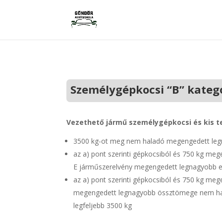
Személygépkocsi “B” kateg
Vezethető jármű személygépkocsi és kis t
3500 kg-ot meg nem haladó megengedett legna
az a) pont szerinti gépkocsiból és 750 kg m
E járműszerelvény megengedett legnagyobb e
az a) pont szerinti gépkocsiból és 750 kg me
megengedett legnagyobb össztömege nem hal
legfeljebb 3500 kg