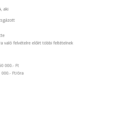
ó
, aki
zsgázott
tte
 való felvételre előírt többi feltételnek
000.- Ft
000.- Ft/óra