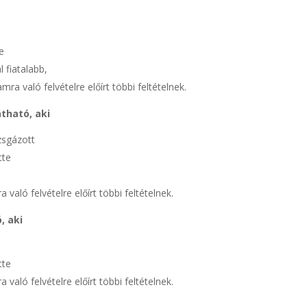
e
 fiatalabb,
ra való felvételre előírt többi feltételnek.
tható, aki
zsgázott
tte
való felvételre előírt többi feltételnek.
, aki
tte
való felvételre előírt többi feltételnek.