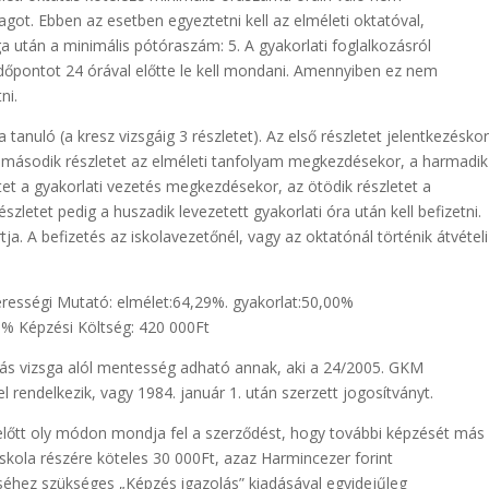
got. Ebben az esetben egyeztetni kell az elméleti oktatóval,
ga után a minimális pótóraszám: 5. A gyakorlati foglalkozásról
időpontot 24 órával előtte le kell mondani. Amennyiben ez nem
ni.
 tanuló (a kresz vizsgáig 3 részletet). Az első részletet jelentkezésko
, a második részletet az elméleti tanfolyam megkezdésekor, a harmadik
etet a gyakorlati vezetés megkezdésekor, az ötödik részletet a
észletet pedig a huszadik levezetett gyakorlati óra után kell befizetni.
tja. A befizetés az iskolavezetőnél, vagy az oktatónál történik átvételi
erességi Mutató: elmélet:64,29%. gyakorlat:50,00%
% Képzési Költség: 420 000Ft
ás vizsga alól mentesség adható annak, aki a 24/2005. GKM
l rendelkezik, vagy 1984. január 1. után szerzett jogosítványt.
 előtt oly módon mondja fel a szerződést, hogy további képzését más
skola részére köteles 30 000Ft, azaz Harmincezer forint
séhez szükséges „Képzés igazolás” kiadásával egyidejűleg