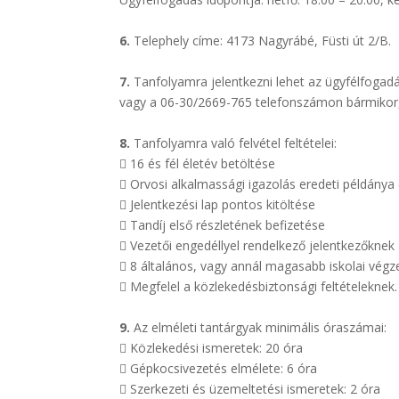
6.
Telephely címe: 4173 Nagyrábé, Füsti út 2/B.
7.
Tanfolyamra jelentkezni lehet az ügyfélfogadá
vagy a 06-30/2669-765 telefonszámon bármikor, i
8.
Tanfolyamra való felvétel feltételei:

16 és fél életév betöltése

Orvosi alkalmassági igazolás eredeti példánya 

Jelentkezési lap pontos kitöltése

Tandíj első részletének befizetése

Vezetői engedéllyel rendelkező jelentkezőknek

8 általános, vagy annál magasabb iskolai végze

Megfelel a közlekedésbiztonsági feltételeknek.
9.
Az elméleti tantárgyak minimális óraszámai:

Közlekedési ismeretek: 20 óra

Gépkocsivezetés elmélete: 6 óra

Szerkezeti és üzemeltetési ismeretek: 2 óra