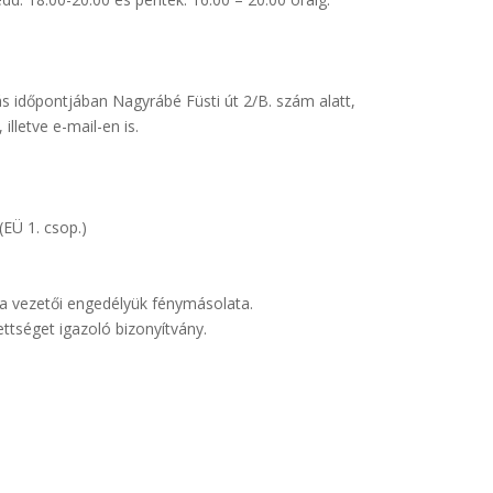
s időpontjában Nagyrábé Füsti út 2/B. szám alatt,
lletve e-mail-en is.
(EÜ 1. csop.)
 a vezetői engedélyük fénymásolata.
ttséget igazoló bizonyítvány.