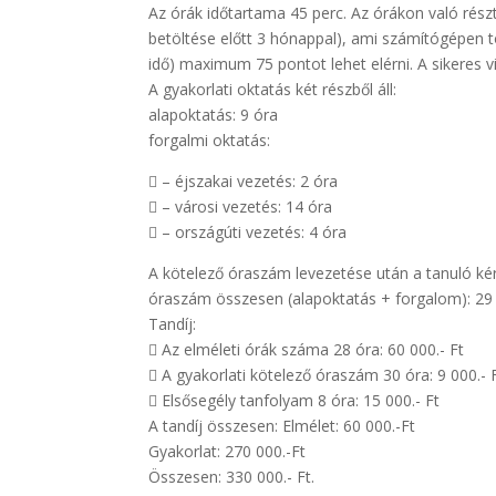
Az órák időtartama 45 perc. Az órákon való részt
betöltése előtt 3 hónappal), ami számítógépen tö
idő) maximum 75 pontot lehet elérni. A sikeres 
A gyakorlati oktatás két részből áll:
alapoktatás: 9 óra
forgalmi oktatás:

– éjszakai vezetés: 2 óra

– városi vezetés: 14 óra

– országúti vezetés: 4 óra
A kötelező óraszám levezetése után a tanuló kérh
óraszám összesen (alapoktatás + forgalom): 29 
Tandíj:

Az elméleti órák száma 28 óra: 60 000.- Ft

A gyakorlati kötelező óraszám 30 óra: 9 000.- 

Elsősegély tanfolyam 8 óra: 15 000.- Ft
A tandíj összesen: Elmélet: 60 000.-Ft
Gyakorlat: 270 000.-Ft
Összesen: 330 000.- Ft.