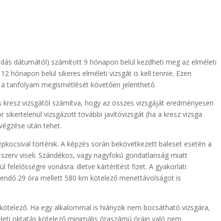
adás dátumától) számított 9 hónapon belül kezdheti meg az elméleti
12 hónapon belül sikeres elméleti vizsgát is kell tennie. Ezen
ag a tanfolyam megismétlését követően jelenthető.
es kresz vizsgától számítva, hogy az összes vizsgáját eredményesen
 sikertelenül vizsgázott további javítóvizsgát (ha a kresz vizsga
lvégzése után tehet.
pkocsival történik. A képzés során bekövetkezett baleset esetén a
zerv viseli. Szándékos, vagy nagyfokú gondatlanság miatt
 felelősségre vonásra. illetve kártérítést fizet. A gyakorlati
ítendő 29 óra mellett 580 km kötelező menettávolságot is
kötelező. Ha egy alkalommal is hiányzik nem bocsátható vizsgára,
életi oktatás kötelező minimális óraszámú óráin való nem