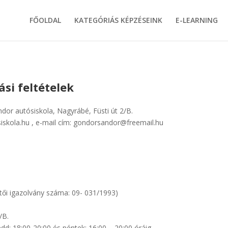
FŐOLDAL
KATEGÓRIÁS KÉPZÉSEINK
E-LEARNING
ási feltételek
or autósiskola, Nagyrábé, Füsti út 2/B.
iskola.hu , e-mail cím: gondorsandor@freemail.hu
tői igazolvány száma: 09- 031/1993)
/B.
dd: 18:00-20:00 és péntek: 16:00 – 20:00 óráig.