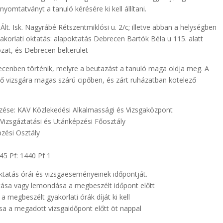
yomtatványt a tanuló kérésére ki kell állítani.
lt. Isk. Nagyrábé Rétszentmiklósi u. 2/c; illetve abban a helységben
Gyakorlati oktatás: alapoktatás Debrecen Bartók Béla u 115. alatt
ózat, és Debrecen belterület
cenben történik, melyre a beutazást a tanuló maga oldja meg. A
ető vizsgára magas szárú cipőben, és zárt ruházatban kötelező
ése: KAV Közlekedési Alkalmassági és Vizsgaközpont
Vizsgáztatási és Utánképzési Főosztály
zési Osztály
45 Pf: 1440 Pf 1
oktatás órái és vizsgaeseményeinek időpontját.
ítása vagy lemondása a megbeszélt időpont előtt
 megbeszélt gyakorlati órák díját ki kell
sa a megadott vizsgaidőpont előtt öt nappal