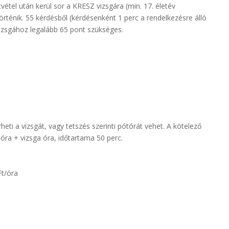
vétel után kerül sor a KRESZ vizsgára (min. 17. életév
rténik. 55 kérdésből (kérdésenként 1 perc a rendelkezésre álló
vizsgához legalább 65 pont szükséges.
eti a vizsgát, vagy tetszés szerinti pótórát vehet. A kötelező
óra + vizsga óra, időtartama 50 perc.
Ft/óra