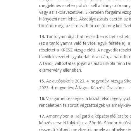
megjelenés esetén pótolni kell a hiányzó óraanya
vagy az iskolavezetővel. Sikertelen forgalmi vizs
hiányozni nem lehet. Akadályoztatás esetén az 
történik meg, az elmaradt óra díját meg kell fizet
14.
Tanfolyam díját hat részletben is befizetheti a
(ez a tanfolyamra való felvétel egyik feltétele)
részletet a KRESZ vizsga előtt. A negyedik részl
tízedik levezetett gyakorlati óra után, a hatodik r
A tandíj változtatás jogát az autósiskola fenn tar
elismervény ellenében.
15.
Az autósiskola 2023. 4. negyedévi Vizsga Sik
2023. 4. negyedév: Átlagos Képzési Óraszám:—–
16.
Vizsgamentességek: a közúti elsősegélynyújt
rendeletben felsorolt végzettségek valamelyikéve
17.
Amennyiben a Hallgató a képzési idő letelte
képzőszervnél folytatja, a Göndör Sándor Autósi
összegű kötbért megfizetni, amely az áthelyezé