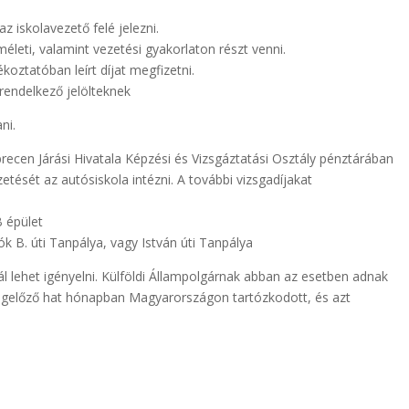
z iskolavezető felé jelezni.
méleti, valamint vezetési gyakorlaton részt venni.
ékoztatóban leírt díjat megfizetni.
 rendelkező jelölteknek
ni.
ecen Járási Hivatala Képzési és Vizsgáztatási Osztály pénztárában
izetését az autósiskola intézni. A további vizsgadíjakat
B épület
ók B. úti Tanpálya, vagy István úti Tanpálya
 lehet igényelni. Külföldi Állampolgárnak abban az esetben adnak
megelőző hat hónapban Magyarországon tartózkodott, és azt