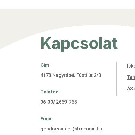
Kapcsolat
Cím
Isk
4173 Nagyrábé, Füsti út 2/B
Tan
ÁS
Telefon
06-30/ 2669-765
Email
gondorsandor@freemail.hu