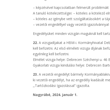
– képzésével kapcsolatban felmerült problémáit a
A tanuló kötelezettségei: – köteles a kötelező el
– köteles az igénybe vett szolgáltatásokért a táj
– vezetői engedéllyel vagy vezetői igazolvánnyal
Engedélyüket minden vizsgán maguknál kell tarta
22.
A vizsgadíjakat a HBM-i. Kormányhivatal Debr
kell befizetni. Az első elméleti vizsga díjának bef
egyénileg kell befizetni.
Elmélet vizsga helye: Debrecen Széchenyi u. 46 
Gyakorlati vizsga kiindulási helye: Debrecen Bart
23.
A vezetői engedélyt bármely Kormányablaknál
ki vezetői engedélyt, ha az engedély kiadását 
,,Tartózkodási Igazolással” igazolta.
Nagyrábé, 2024. január 1.