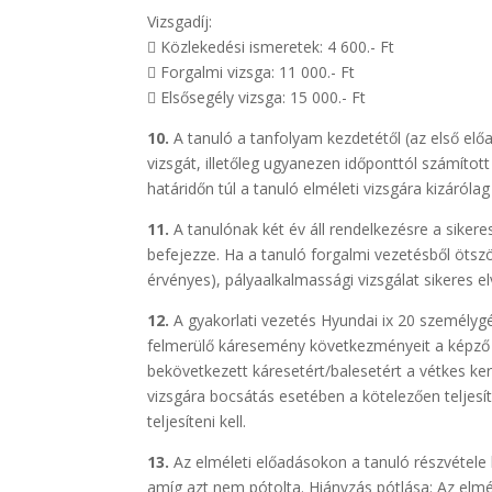
Vizsgadíj:

Közlekedési ismeretek: 4 600.- Ft

Forgalmi vizsga: 11 000.- Ft

Elsősegély vizsga: 15 000.- Ft
10.
A tanuló a tanfolyam kezdetétől (az első elő
vizsgát, illetőleg ugyanezen időponttól számított 
határidőn túl a tanuló elméleti vizsgára kizáról
11.
A tanulónak két év áll rendelkezésre a siker
befejezze. Ha a tanuló forgalmi vezetésből ötször
érvényes), pályaalkalmassági vizsgálat sikeres e
12.
A gyakorlati vezetés Hyundai ix 20 személygé
felmerülő káresemény következményeit a képző s
bekövetkezett káresetért/balesetért a vétkes kerül
vizsgára bocsátás esetében a kötelezően teljes
teljesíteni kell.
13.
Az elméleti előadásokon a tanuló részvétele 
amíg azt nem pótolta. Hiányzás pótlása: Az elm