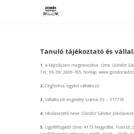
Tanuló tájékoztató és vállal
1.
A képzőszerv megnevezése, címe: Göndör Sánd
Tel.: 06-30/ 2669-765, honlap: www.gondorautos
2.
Cégforma: egyéni vállalkozó
3.
Vállalkozói engedély száma: ES – 377778
4.
Iskolavezető neve: Göndör Sándor (iskolaveze
5.
Ügyfélfogadó címe: 4173 Nagyrábé, Füsti út 2
Ügyfélfogadás időpontja: hétfő: 18:00 – 20:00, ke