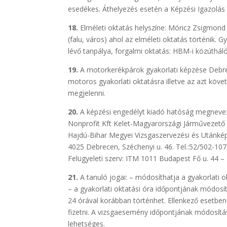
esedékes. Áthelyezés esetén a Képzési Igazolás n
18.
Elméleti oktatás helyszíne: Móricz Zsigmond Á
(falu, város) ahol az elméleti oktatás történik. 
lévő tanpálya, forgalmi oktatás: HBM-i közúthál
19.
A motorkerékpárok gyakorlati képzése Debre
motoros gyakorlati oktatásra illetve az azt köv
megjelenni.
20.
A képzési engedélyt kiadó hatóság megnevez
Nonprofit Kft Kelet-Magyarországi Járművezető 
Hajdú-Bihar Megyei Vizsgaszervezési és Utánkép
4025 Debrecen, Széchenyi u. 46. Tel.:52/502-107
Felügyeleti szerv: ITM 1011 Budapest Fő u. 44 – 
21.
A tanuló jogai: – módosíthatja a gyakorlati 
– a gyakorlati oktatási óra időpontjának módos
24 órával korábban történhet. Ellenkező esetben a
fizetni. A vizsgaesemény időpontjának módosítá
lehetséges.